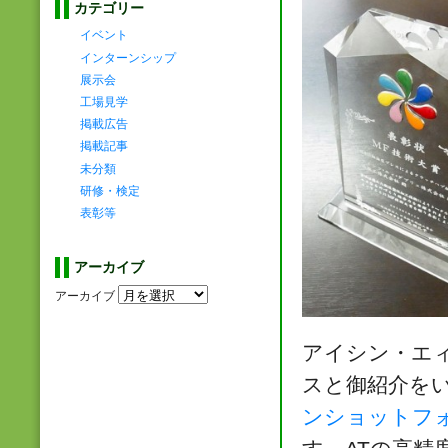
カテゴリー
イベント
インターンシップ
展示会
工場見学
掲載広告
掲載記事
未分類
研修・検定
表彰等
アーカイブ
アーカイブ
アイシン・エ
スと御紹介を
ンショットフ