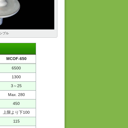
ンプル
MCOF-650
6500
1300
3～25
Max. 280
450
上限より下100
115