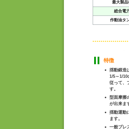
最大製品
総合電
作動油タ
特徴
揺動鍛造
1/5～1
従って、
す。
型面摩擦
が出来ま
揺動運動
ます。
一般プレ