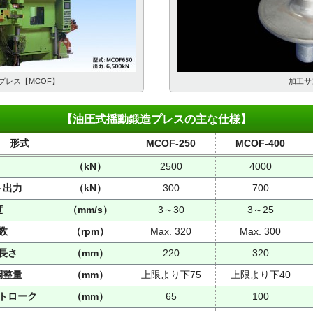
プレス【MCOF】
加工サ
【油圧式揺動鍛造プレスの主な仕様】
形式
MCOF-250
MCOF-400
（kN）
2500
4000
ト出力
（kN）
300
700
度
（mm/s）
3～30
3～25
数
（rpm）
Max. 320
Max. 300
長さ
（mm）
220
320
調整量
（mm）
上限より下75
上限より下40
トローク
（mm）
65
100