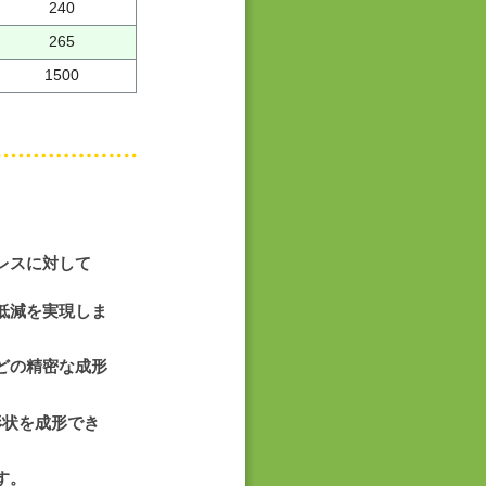
240
265
1500
レスに対して
低減を実現しま
どの精密な成形
形状を成形でき
す。