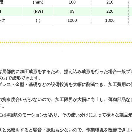
径
（mm）
160
210
力
（kW）
89
220
ンク
（l）
1000
1300
は局部的に加圧成形をするため、据え込み成形を行った場合一般プ
/10の力で成形できます。
プレス・金型・基礎などの設備投資を大幅に削減でき、加工費用の
の拘束度合いが少ないので、加工限界が大幅に向上し、薄肉部品な
す。
には4種類のモーションがあり、その使い分けによって様々な製品
スと比較をすると騒音・振動も少ないので、作業環境を改善できま