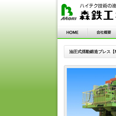
油圧式揺動鍛造プレス【M