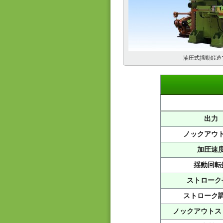
油圧式揺動鍛造
出力
ノックアウ
加圧速
揺動回転
ストローク
ストローク
ノックアウトス