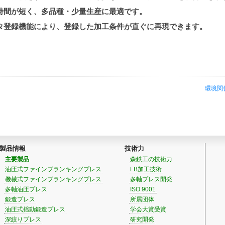
時間が短く、多品種・少量生産に最適です。
タ登録機能により、登録した加工条件が直ぐに再現できます。
環境関
製品情報
技術力
主要製品
森鉄工の技術力
油圧式ファインブランキングプレス
FB加工技術
機械式ファインブランキングプレス
多軸プレス開発
多軸油圧プレス
ISO 9001
鍛造プレス
所属団体
油圧式揺動鍛造プレス
学会大賞受賞
深絞りプレス
研究開発