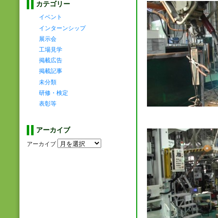
カテゴリー
イベント
インターンシップ
展示会
工場見学
掲載広告
掲載記事
未分類
研修・検定
表彰等
アーカイブ
アーカイブ