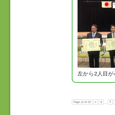
左から2人目が
Page 12 of 19
<
1
7
...