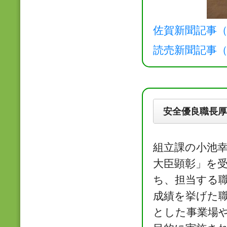
佐賀新聞記事（2
読売新聞記事（2
安全優良職長厚
組立課の小池幸
大臣顕彰」を
ち、担当する
成績を挙げた
とした事業場