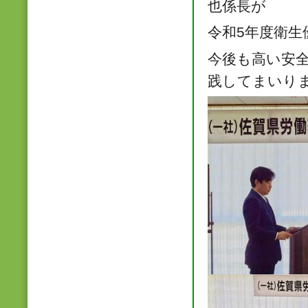
也係長が
令和5年度衛
今後も高い安
践してまいり