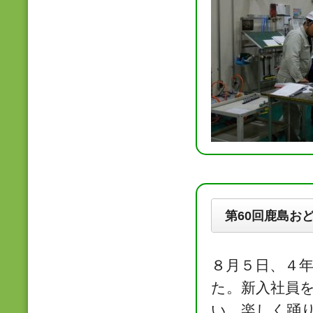
第60回鹿島お
８月５日、４
た。新入社員
い、楽しく踊