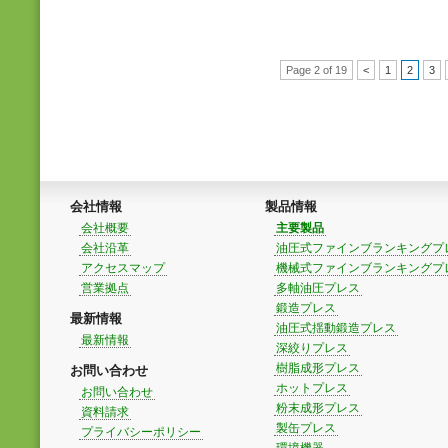
Page 2 of 19
<
1
2
3
会社情報
製品情報
会社概要
主要製品
会社沿革
油圧式ファインブランキングプ
アクセスマップ
機械式ファインブランキングプ
営業拠点
多軸油圧プレス
鍛造プレス
最新情報
油圧式揺動鍛造プレス
最新情報
深絞りプレス
樹脂成形プレス
お問い合わせ
ホットプレス
お問い合わせ
粉末成形プレス
資料請求
製缶プレス
プライバシーポリシー
環境機器