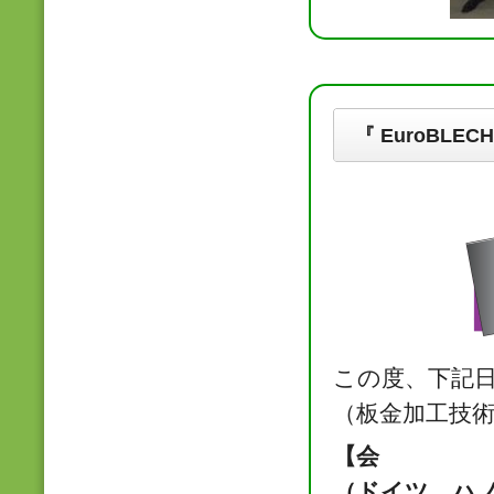
『 EuroBLEC
この度、下記日
（板金加工技
【会 場】
（ドイツ、ハ