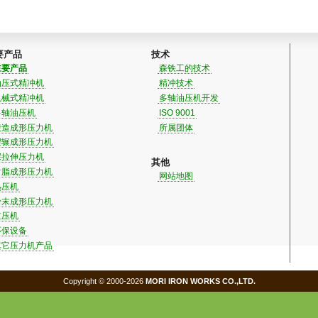
要产品
技术
主要产品
森铁工的技术
油压式精冲机
精冲技术
机械式精冲机
多轴油压机开发
多轴油压机
ISO 9001
锻造成形压力机
所属团体
摆辗成形压力机
深拉伸压力机
其他
树脂成形压力机
网站地图
热压机
粉末成形压力机
缸压机
环保设备
其它压力机产品
Copyright © 2000-2026
MORI IRON WORKS CO.,LTD.