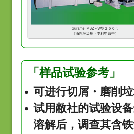
Suramel MSZ－W型２５０ｔ
（油性垃圾用・专利申请中）
「样品试验参考」
可进行切屑・磨削垃
试用敝社的试验设备
溶解后，调查其含铁