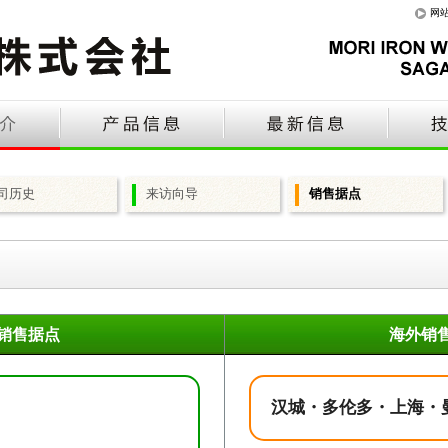
网
司历史
来访向导
销售据点
销售据点
海外销
汉城・多伦多・上海・