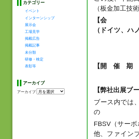
カテゴリー
（板金加工技
イベント
インターンシップ
【会 場】
展示会
（ドイツ、ハ
工場見学
掲載広告
会場
掲載記事
未分類
研修・検定
【開 催 期
表彰等
アーカイブ
【弊社出展ブ
アーカイブ
ブース内では
の
FBSV（サー
他、ファイン