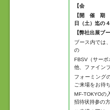
【会 場】
【開 催 期
日（土）迄の
【弊社出展ブ
ブース内では
の
FBSV（サー
他、ファイン
フォーミング
ご来場をお待
MF-TOKYO
招待状持参の