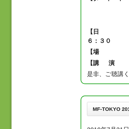
Tシリー
【日 時】
６：３０
【場 所】
【講 演 者
是非、ご聴講
MF-TOKYO 20