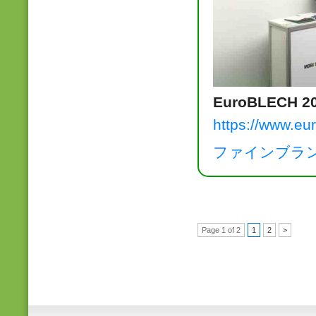
EuroBLECH 2
https://www.eu
ファインブラ
Page 1 of 2
1
2
>