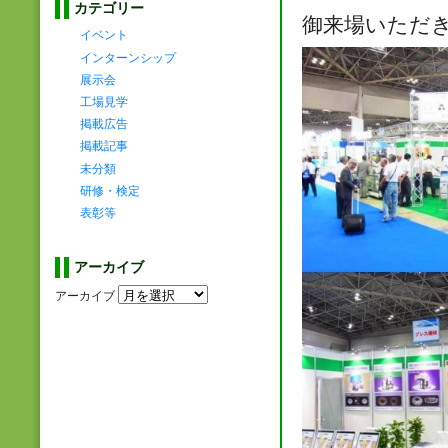
カテゴリー
御来場いただ
イベント
インターンシップ
展示会
工場見学
掲載広告
掲載記事
未分類
研修・検定
表彰等
アーカイブ
アーカイブ