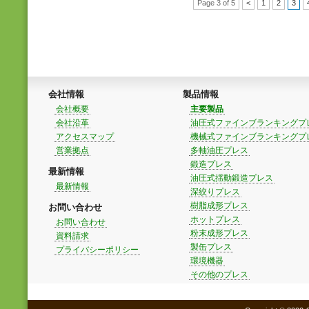
Page 3 of 5
<
1
2
3
会社情報
製品情報
会社概要
主要製品
会社沿革
油圧式ファインブランキングプ
アクセスマップ
機械式ファインブランキングプ
営業拠点
多軸油圧プレス
鍛造プレス
最新情報
油圧式揺動鍛造プレス
最新情報
深絞りプレス
樹脂成形プレス
お問い合わせ
ホットプレス
お問い合わせ
粉末成形プレス
資料請求
製缶プレス
プライバシーポリシー
環境機器
その他のプレス