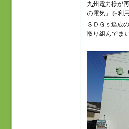
九州電力様が
の電気』を利
ＳＤＧｓ達成
取り組んでま