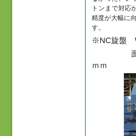
トンまで対応
精度が大幅に
す。
※‍NC旋盤 W
面盤サイズ
ｍｍ