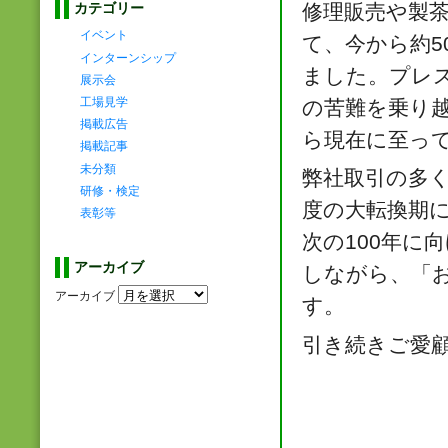
修理販売や製
カテゴリー
イベント
て、今から約5
インターンシップ
ました。プレ
展示会
工場見学
の苦難を乗り
掲載広告
ら現在に至っ
掲載記事
未分類
弊社取引の多く
研修・検定
度の大転換期
表彰等
次の100年に
アーカイブ
しながら、「
アーカイブ
す。
引き続きご愛