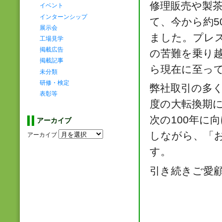
修理販売や製
イベント
インターンシップ
て、今から約5
展示会
ました。プレ
工場見学
掲載広告
の苦難を乗り
掲載記事
ら現在に至っ
未分類
研修・検定
弊社取引の多く
表彰等
度の大転換期
次の100年に
アーカイブ
しながら、「
アーカイブ
す。
引き続きご愛