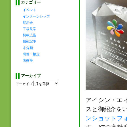
カテゴリー
イベント
インターンシップ
展示会
工場見学
掲載広告
掲載記事
未分類
研修・検定
表彰等
アーカイブ
アーカイブ
アイシン・エ
スと御紹介を
ンショットフ