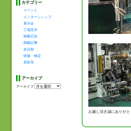
カテゴリー
イベント
インターンシップ
展示会
工場見学
掲載広告
掲載記事
未分類
研修・検定
表彰等
アーカイブ
アーカイブ
お越し頂き誠にありがと