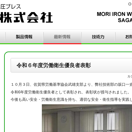
令和６年度労働衛生優良者表彰
カ
１０月３日、佐賀県労働基準協会武雄支部より、弊社技術部の坂口一
令和6年度労働衛生優良者として表彰され、表彰状が授与されました。
今後も高い安全・労働衛生意識を持ち、適切な安全・衛生指導を実践