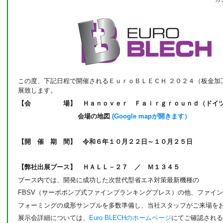
この度、下記日程で開催されるＥｕｒｏＢＬＥＣＨ ２０２４（板金加
展致します。
【会 場】 Ｈａｎｏｖｅｒ Ｆａｉｒｇｒｏｕｎｄ（ドイツ
会場の地図
(Google mapが開きます）
【開 催 期 間】 令和６年１０月２２日～１０月２５日
【弊社出展ブース】 ＨＡＬＬ－２７ ／ Ｍ１３４５
ブース内では、開発に成功した次世代型省エネ対策最新機種の
FBSV（サーボポンプ式ファインブランキングプレス）の他、ファイ
フォーミングの成形サンプルを多数準備し、当社スタッフがご来場を
展示会詳細については、
Euro BLECHのホームページ
にてご確認される